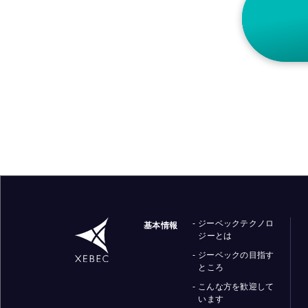
- ジーベックテクノロ
基本情報
ジーとは
- ジーベックの目指す
ところ
- こんな方を歓迎して
います