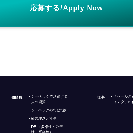
応募する/Apply Now
- ジーベックで活躍する
- 「セール
価値観
仕事
人の資質
ィング」の
- ジーベックの行動指針
- 経営理念と社是
- DEI（多様性・公平
性・受容性）