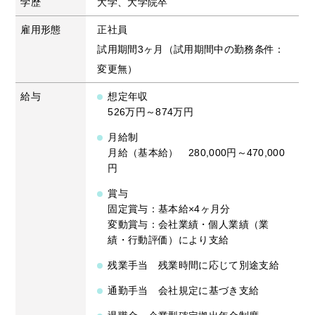
学歴
大学、大学院卒
雇用形態
正社員
試用期間3ヶ月（試用期間中の勤務条件：
変更無）
給与
想定年収
526万円～874万円
月給制
月給（基本給） 280,000円～470,000
円
賞与
固定賞与：基本給×4ヶ月分
変動賞与：会社業績・個人業績（業
績・行動評価）により支給
残業手当 残業時間に応じて別途支給
通勤手当 会社規定に基づき支給